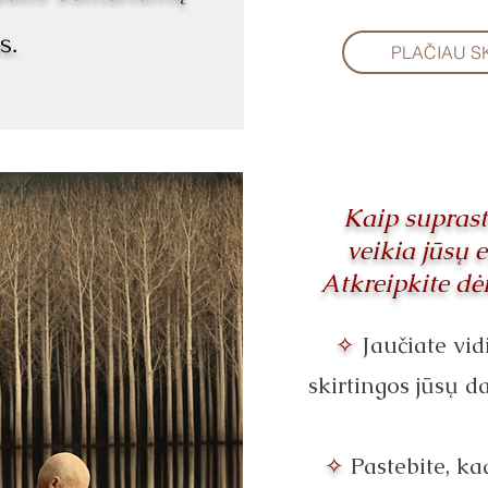
s.
PLAČIAU S
Kaip suprast
veikia jūsų 
Atkreipkite dė
✧
Jaučiate vid
skirtingos jūsų 
✧
Pastebite, ka