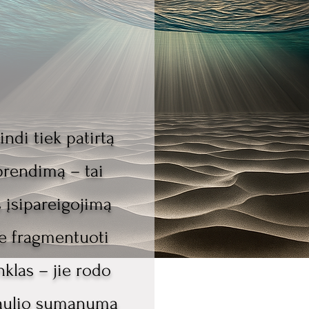
ndi tiek patirtą
prendimą – tai
 įsipareigojimą
ie fragmentuoti
klas – jie rodo
saulio sumanumą