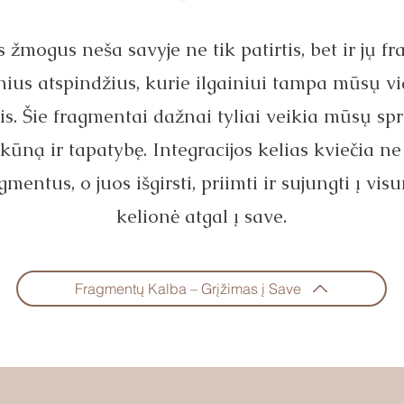
 žmogus neša savyje ne tik patirtis, bet ir jų f
ius atspindžius, kurie ilgainiui tampa mūsų vi
is. Šie fragmentai dažnai tyliai veikia mūsų sp
kūną ir tapatybę. Integracijos kelias kviečia ne
gmentus, o juos išgirsti, priimti ir sujungti į vis
kelionė atgal į save.
Fragmentų Kalba – Grįžimas į Save