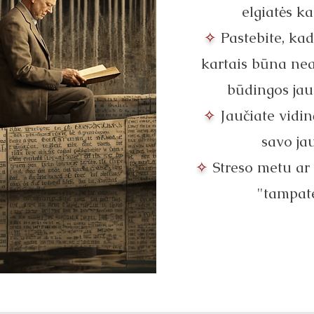
elgiatės ka
✧
Pastebite, ka
kartais būna nea
būdingos ja
✧
Jaučiate vidin
savo ja
✧
Streso metu ar
"tampat