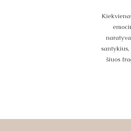
Kiekvienas
emocin
naratyva
santykius, 
šiuos fra