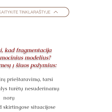
KAITYKITE TINKLARAŠTYJE
i, kad fragmentacija
emocinius modelius?
mesį į šiuos požymius:
inį prieštaravimą, tarsi
dalys turėtų nesuderinamų
norų
d skirtingose situacijose