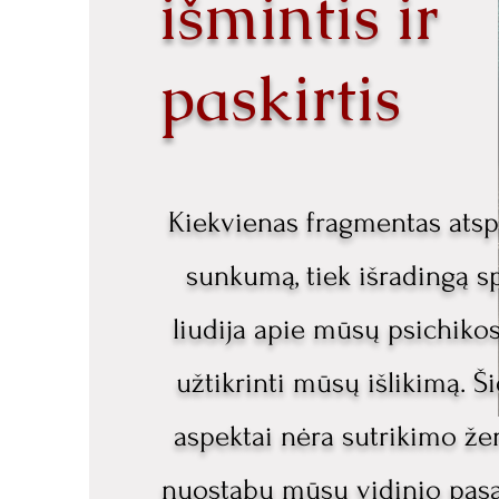
išmintis ir
paskirtis
Kiekvienas fragmentas atspi
sunkumą, tiek išradingą s
liudija apie mūsų psichikos
užtikrinti mūsų išlikimą. Š
aspektai nėra sutrikimo žen
nuostabų mūsų vidinio pa