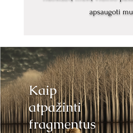
apsaugoti mu
Kaip
atpažinti
fragmentus