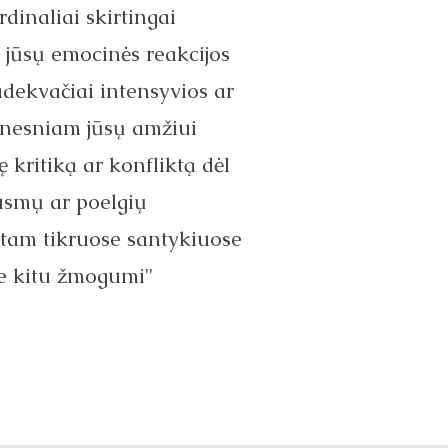
rdinaliai skirtingai
d jūsų emocinės reakcijos
dekvačiai intensyvios ar
unesniam jūsų amžiui
ę kritiką ar konfliktą dėl
usmų ar poelgių
 tam tikruose santykiuose
e kitu žmogumi"​