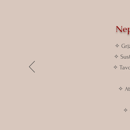
Nep
✧ Grįž
✧ Sust
✧ Tavo
✧ At
✧ 