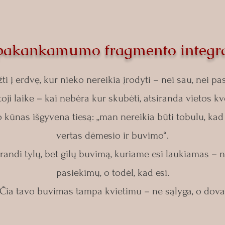
akankamumo fragmento integra
ti į erdvę, kur nieko nereikia įrodyti – nei sau, nei pas
oji laike – kai nebėra kur skubėti, atsiranda vietos kv
 kūnas išgyvena tiesą: „man nereikia būti tobulu, kad
vertas dėmesio ir buvimo“.
randi tylų, bet gilų buvimą, kuriame esi laukiamas – n
pasiekimų, o todėl, kad esi.
Čia tavo buvimas tampa kvietimu – ne sąlyga, o dova