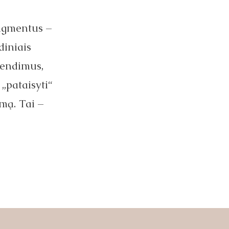
ragmentus –
diniais
rendimus,
 „pataisyti“
umą. Tai –