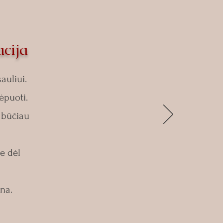
cija
auliui.
ėpuoti.
 būčiau
e dėl
na.