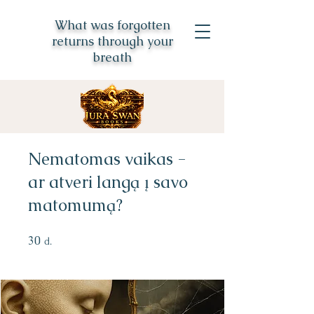
What was forgotten
returns through your
breath
Nematomas vaikas -
ar atveri langą į savo
matomumą?
30
30 d.
d.