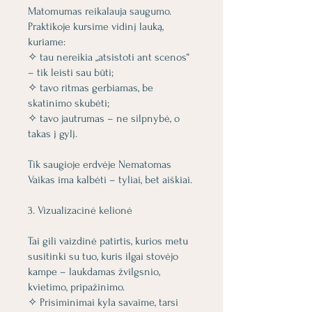
Matomumas reikalauja saugumo.
Praktikoje kursime vidinį lauką,
kuriame:
✧ tau nereikia „atsistoti ant scenos“
– tik leisti sau būti;
✧ tavo ritmas gerbiamas, be
skatinimo skubėti;
✧ tavo jautrumas – ne silpnybė, o
takas į gylį.
Tik saugioje erdvėje Nematomas
Vaikas ima kalbėti – tyliai, bet aiškiai.
3. Vizualizacinė kelionė
Tai gili vaizdinė patirtis, kurios metu
susitinki su tuo, kuris ilgai stovėjo
kampe – laukdamas žvilgsnio,
kvietimo, pripažinimo.
✧ Prisiminimai kyla savaime, tarsi