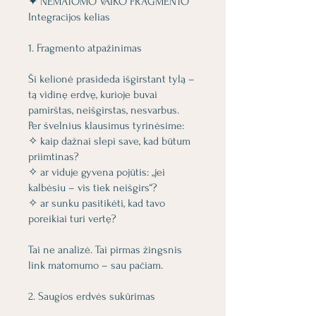
✦ NEMATOMO VAIKO FRAGMENTO
Integracijos kelias
1. Fragmento atpažinimas
Ši kelionė prasideda išgirstant tylą –
tą vidinę erdvę, kurioje buvai
pamirštas, neišgirstas, nesvarbus.
Per švelnius klausimus tyrinėsime:
✧ kaip dažnai slepi save, kad būtum
priimtinas?
✧ ar viduje gyvena pojūtis: „jei
kalbėsiu – vis tiek neišgirs“?
✧ ar sunku pasitikėti, kad tavo
poreikiai turi vertę?
Tai ne analizė. Tai pirmas žingsnis
link matomumo – sau pačiam.
2. Saugios erdvės sukūrimas