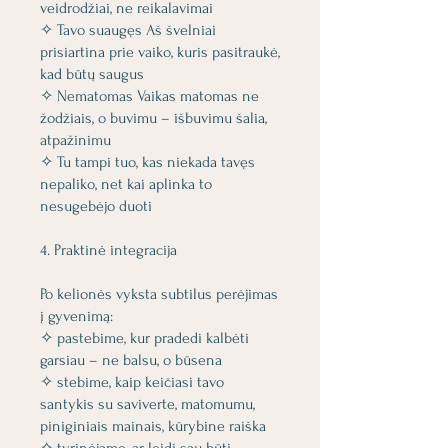
veidrodžiai, ne reikalavimai
✧ Tavo suaugęs Aš švelniai
prisiartina prie vaiko, kuris pasitraukė,
kad būtų saugus
✧ Nematomas Vaikas matomas ne
žodžiais, o buvimu – išbuvimu šalia,
atpažinimu
✧ Tu tampi tuo, kas niekada tavęs
nepaliko, net kai aplinka to
nesugebėjo duoti
4. Praktinė integracija
Po kelionės vyksta subtilus perėjimas
į gyvenimą:
✧ pastebime, kur pradedi kalbėti
garsiau – ne balsu, o būsena
✧ stebime, kaip keičiasi tavo
santykis su saviverte, matomumu,
piniginiais mainais, kūrybine raiška