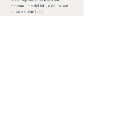
✧ tyrinėjame, ar leidi sau būti
matomu – ne dėl kitų, o dėl to, kad
tai tavo vidinė teisė
Nematomo Vaiko fragmentas ilgai
laukia – be reikalavimo.
Laukia, kol jį pamatys ne išorė, o Tu.
Kol pasakysi: „gali būti, dabar jau
Prie programos galite prisijungti ir
per programėlę mobiliesiems.
Į
programėlę
Kaina
37,00 €