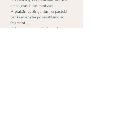
✧ savistabą: kas pasikeitė viduje –
emocijose, kūne, mintyse;
✧ praktinius žingsnius: ką pastebi
per kasdienybę po susitikimo su
fragmentu;
✧ švelnų savęs priėmimą – be
analizės, tik su klausymu: „kaip dabar
gyvenu tai, ką sutikau?“
Integracija – tai ne „pabaiga“, o
naujos vidinės kokybės įsitvirtinimas
Prie programos galite prisijungti ir
per programėlę mobiliesiems.
Į
programėlę
Kaina