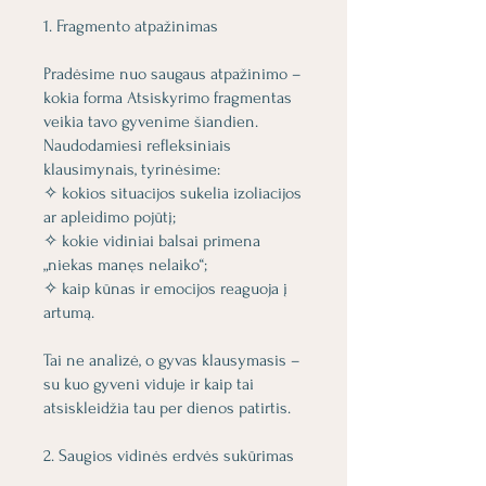
1. Fragmento atpažinimas
Pradėsime nuo saugaus atpažinimo –
kokia forma Atsiskyrimo fragmentas
veikia tavo gyvenime šiandien.
Naudodamiesi refleksiniais
klausimynais, tyrinėsime:
✧ kokios situacijos sukelia izoliacijos
ar apleidimo pojūtį;
✧ kokie vidiniai balsai primena
„niekas manęs nelaiko“;
✧ kaip kūnas ir emocijos reaguoja į
artumą.
Tai ne analizė, o gyvas klausymasis –
su kuo gyveni viduje ir kaip tai
atsiskleidžia tau per dienos patirtis.
2. Saugios vidinės erdvės sukūrimas