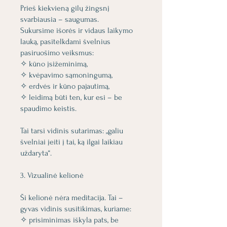
Prieš kiekvieną gilų žingsnį
svarbiausia – saugumas.
Sukursime išorės ir vidaus laikymo
lauką, pasitelkdami švelnius
pasiruošimo veiksmus:
✧ kūno įsižeminimą,
✧ kvėpavimo sąmoningumą,
✧ erdvės ir kūno pajautimą,
✧ leidimą būti ten, kur esi – be
spaudimo keistis.
Tai tarsi vidinis sutarimas: „galiu
švelniai įeiti į tai, ką ilgai laikiau
uždaryta“.
3. Vizualinė kelionė
Ši kelionė nėra meditacija. Tai –
gyvas vidinis susitikimas, kuriame:
✧ prisiminimas iškyla pats, be