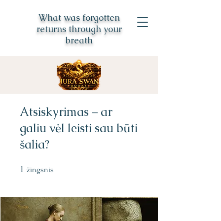
What was forgotten
returns through your
breath
Atsiskyrimas – ar
galiu vėl leisti sau būti
šalia?
1
1 žingsnis
žingsnis