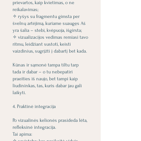
prievartos, kaip kvietimas, o ne
reikalavimas;
✧ ryšys su fragmentu gimsta per
švelnų artėjimą, kuriame suaugęs Aš
yra šalia – stebi, kvėpuoja, išgirsta;
✧ vizualizacijos vedimas remiasi tavo
ritmu, leidžiant sustoti, keisti
vaizdinius, sugrįžti į dabartį bet kada.
Kūnas ir sąmonė tampa tiltu tarp
tada ir dabar – o tu nebepatiri
praeities iš naujo, bet tampi kaip
liudininkas, tas, kuris dabar jau gali
laikyti.
4. Praktinė integracija
Po vizualinės kelionės prasideda lėta,
refleksinė integracija.
Tai apima: