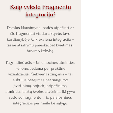
Kaip vyksta Fragmentų
integracija?
Detalūs klausimynai padės atpažinti, ar
šie fragmentai vis dar aktyvūs tavo
kasdienybėje. O kiekviena integracija –
tai ne atsakymų paieška, bet kvietimas į
buvimo kokybę.
Pagrindinė ašis – tai emocinės atminties
kelionė, vedama per praktinę
vizualizaciją. Kiekvienas žingsnis – tai
subtilus perėjimas per saugumo
įtvirtinimą, pojūčių pripažinimą,
atminties laukų švelnų atvėrimą, iki gyvo
ryšio su fragmentu ir jo palaipsninės
integracijos per meilę be sąlygų.