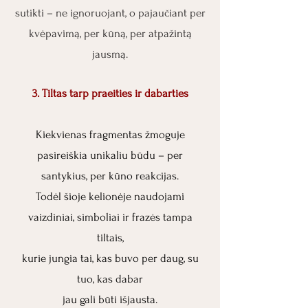
sutikti – ne ignoruojant, o pajaučiant per
kvėpavimą, per kūną, per atpažintą
jausmą.
3. Tiltas tarp praeities ir dabarties
Kiekvienas fragmentas žmoguje
pasireiškia unikaliu būdu – per
santykius, per kūno reakcijas.
Todėl šioje kelionėje naudojami
vaizdiniai, simboliai ir frazės tampa
tiltais,
kurie jungia tai, kas buvo per daug, su
tuo, kas dabar
jau gali būti išjausta.