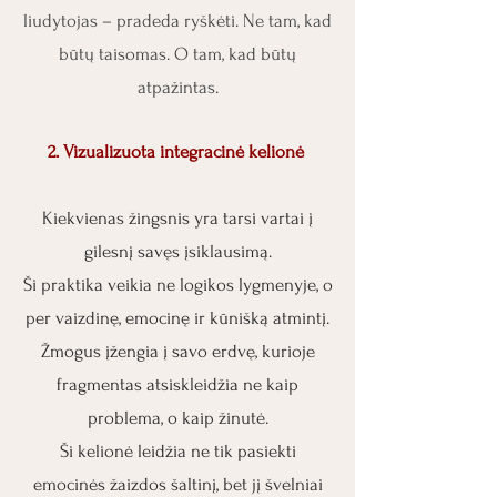
liudytojas – pradeda ryškėti. Ne tam, kad
būtų taisomas. O tam, kad būtų
atpažintas.
2. Vizualizuota integracinė kelionė
Kiekvienas žingsnis yra tarsi vartai į
gilesnį savęs įsiklausimą.
Ši praktika veikia ne logikos lygmenyje, o
per vaizdinę, emocinę ir kūnišką atmintį.
Žmogus įžengia į savo erdvę, kurioje
fragmentas atsiskleidžia ne kaip
problema, o kaip žinutė.
Ši kelionė leidžia ne tik pasiekti
emocinės žaizdos šaltinį, bet jį švelniai