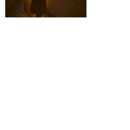
„Vidinis vaikas“ yra tavo gyvybės
dalis, kuri laukia sugįžimo
TINKLARAŠTIS