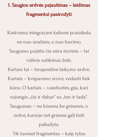
1. Saugios erdvės pajautimas – leidimas
fragmentui pasirodyti
Kiekviena integracinė kelionė prasideda
ne nuo analizės, o nuo buvimo.
Saugumo pojūtis čia nėra išorinis – tai
vidinis sutikimas būti.
Kartais tai – terapeutinė laikymo erdvė.
Kartais – kvėpavimo srovė, vedanti link
kūno. O kartais – vaizduotės gija, kuri
sujungia „čia ir dabar“ su „ten ir tada“.
Saugumas – ne būsena be grėsmės, o
erdvė, kurioje net grėsmė gali būti
paliudyta.
Tik tuomet fragmentas – kaip tylus